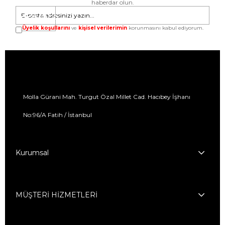
haberdar olun.
GÖNDER
Üyelik koşullarını
ve
kişisel verilerimin
korunmasını kabul ediyorum.
Molla Gürani Mah. Turgut Özal Millet Cad. Hacıbey İşhanı
No:96/A Fatih / İstanbul
Kurumsal
MÜŞTERİ HİZMETLERİ