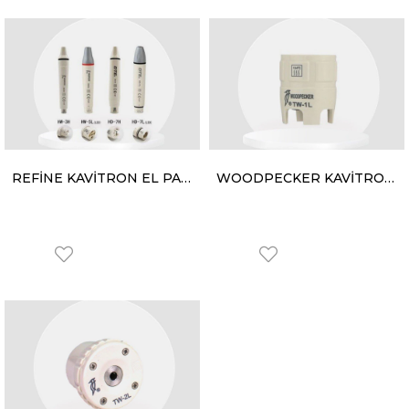
REFİNE KAVİTRON EL PARÇASI IŞIKSIZ HS-7H
WOODPECKER KAVİTRON ANAHTARI TW-1L