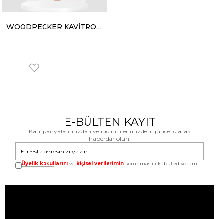
WOODPECKER KAVİTRON ANAHTARI
E-BÜLTEN KAYIT
Kampanyalarımızdan ve indirimlerimizden güncel olarak
haberdar olun.
GÖNDER
Üyelik koşullarını
ve
kişisel verilerimin
korunmasını kabul ediyorum.