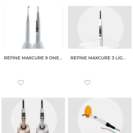
REFİNE MAXCURE 9 ONE SECOND IŞIN DOLGU CİHAZI
REFİNE MAXCURE 3 LİGHT CURE IŞINLI DOLGU CİHAZI