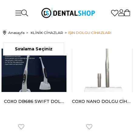
Anasayfa
KLİNİK CİHAZLAR
IŞIN DOLGU CİHAZLARI
COXO DB686 SWIFT DOLGU CİHAZI
COXO NANO DOLGU CİHAZI (Nano Polimerizasyon Cihazı - Metal Gövde)