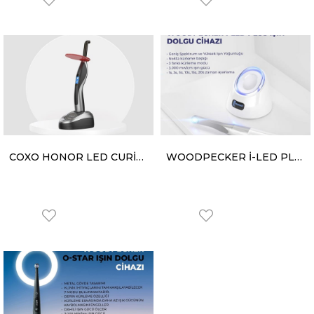
COXO HONOR LED CURİNG LİGHT LED CİHAZI
WOODPECKER İ-LED PLUS IŞIN DOLGU CİHAZI