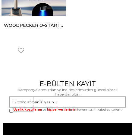
WOODPECKER O-STAR IŞIN DOLGU CİHAZI
E-BÜLTEN KAYIT
Kampanyalarımızdan ve indirimlerimizden güncel olarak
haberdar olun.
GÖNDER
Üyelik koşullarını
ve
kişisel verilerimin
korunmasını kabul ediyorum.