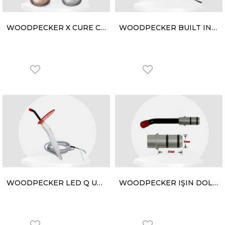
WOODPECKER X CURE CURİNG LİGHT
WOODPECKER BUILT IN C (ÜNİTE MONTE IŞINLI DOLGU CİHAZI)
WOODPECKER LED Q UNİTE (IŞIKLI DOLGU CİHAZI )(UNİTE MONTE)
WOODPECKER IŞIN DOLGU CİHAZ UCU