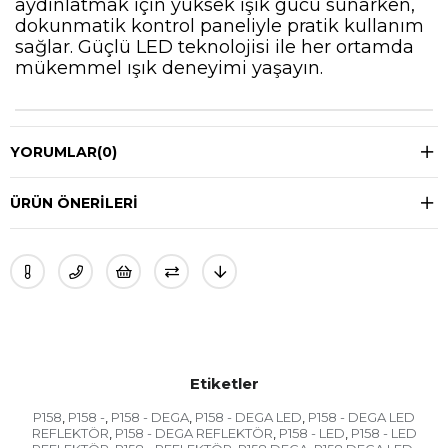
aydınlatmak için yüksek ışık gücü sunarken,
dokunmatik kontrol paneliyle pratik kullanım
sağlar. Güçlü LED teknolojisi ile her ortamda
mükemmel ışık deneyimi yaşayın.
YORUMLAR
(0)
ÜRÜN ÖNERILERI
Etiketler
P158
P158 -
P158 - DEGA
P158 - DEGA LED
P158 - DEGA LED
,
,
,
,
REFLEKTÖR
P158 - DEGA REFLEKTÖR
P158 - LED
P158 - LED
,
,
,