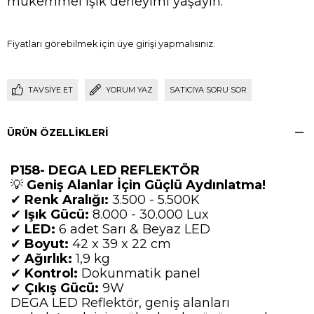
mükemmel ışık deneyimi yaşayın.
Fiyatları görebilmek için üye girişi yapmalısınız.
TAVSIYE ET
YORUM YAZ
SATICIYA SORU SOR
ÜRÜN ÖZELLIKLERI
P158- DEGA LED REFLEKTÖR
💡
Geniş Alanlar İçin Güçlü Aydınlatma!
✔
Renk Aralığı:
3.500 - 5.500K
✔
Işık Gücü:
8.000 - 30.000 Lux
✔
LED:
6 adet Sarı & Beyaz LED
✔
Boyut:
42 x 39 x 22 cm
✔
Ağırlık:
1,9 kg
✔
Kontrol:
Dokunmatik panel
✔
Çıkış Gücü:
9W
DEGA LED Reflektör, geniş alanları