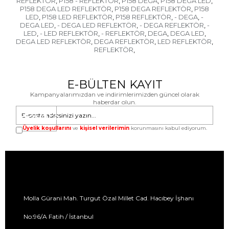
REFLEKTÖR
P158 - REFLEKTÖR
P158 DEGA
P158 DEGA LED
,
,
,
,
P158 DEGA LED REFLEKTÖR
P158 DEGA REFLEKTÖR
P158
,
,
LED
P158 LED REFLEKTÖR
P158 REFLEKTÖR
- DEGA
-
,
,
,
,
DEGA LED
- DEGA LED REFLEKTÖR
- DEGA REFLEKTÖR
-
,
,
,
LED
- LED REFLEKTÖR
- REFLEKTÖR
DEGA
DEGA LED
,
,
,
,
,
DEGA LED REFLEKTÖR
DEGA REFLEKTÖR
LED REFLEKTÖR
,
,
,
REFLEKTÖR
,
E-BÜLTEN KAYIT
Kampanyalarımızdan ve indirimlerimizden güncel olarak
haberdar olun.
GÖNDER
Üyelik koşullarını
ve
kişisel verilerimin
korunmasını kabul ediyorum.
Molla Gürani Mah. Turgut Özal Millet Cad. Hacıbey İşhanı
No:96/A Fatih / İstanbul