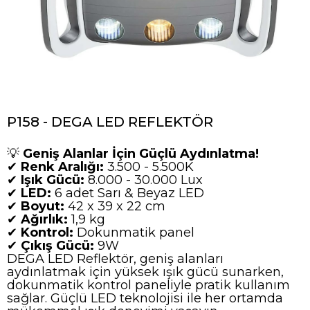
P158 - DEGA LED REFLEKTÖR
💡
Geniş Alanlar İçin Güçlü Aydınlatma!
✔
Renk Aralığı:
3.500 - 5.500K
✔
Işık Gücü:
8.000 - 30.000 Lux
✔
LED:
6 adet Sarı & Beyaz LED
✔
Boyut:
42 x 39 x 22 cm
✔
Ağırlık:
1,9 kg
✔
Kontrol:
Dokunmatik panel
✔
Çıkış Gücü:
9W
DEGA LED Reflektör, geniş alanları
aydınlatmak için yüksek ışık gücü sunarken,
dokunmatik kontrol paneliyle pratik kullanım
sağlar. Güçlü LED teknolojisi ile her ortamda