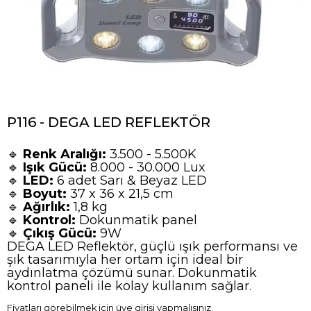
P116 - DEGA LED REFLEKTÖR
🔹
Renk Aralığı:
3.500 - 5.500K
🔹
Işık Gücü:
8.000 - 30.000 Lux
🔹
LED:
6 adet Sarı & Beyaz LED
🔹
Boyut:
37 x 36 x 21,5 cm
🔹
Ağırlık:
1,8 kg
🔹
Kontrol:
Dokunmatik panel
🔹
Çıkış Gücü:
9W
DEGA LED Reflektör, güçlü ışık performansı ve
şık tasarımıyla her ortam için ideal bir
aydınlatma çözümü sunar. Dokunmatik
kontrol paneli ile kolay kullanım sağlar.
Fiyatları görebilmek için üye girişi yapmalısınız.