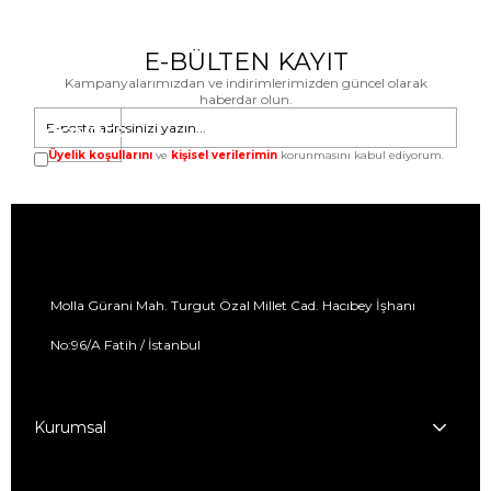
E-BÜLTEN KAYIT
Kampanyalarımızdan ve indirimlerimizden güncel olarak
haberdar olun.
GÖNDER
Üyelik koşullarını
ve
kişisel verilerimin
korunmasını kabul ediyorum.
Molla Gürani Mah. Turgut Özal Millet Cad. Hacıbey İşhanı
No:96/A Fatih / İstanbul
Kurumsal