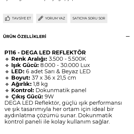
TAVSIYE ET
YORUM YAZ
SATICIYA SORU SOR
ÜRÜN ÖZELLIKLERI
P116 - DEGA LED REFLEKTÖR
🔹
Renk Aralığı:
3.500 - 5.500K
🔹
Işık Gücü:
8.000 - 30.000 Lux
🔹
LED:
6 adet Sarı & Beyaz LED
🔹
Boyut:
37 x 36 x 21,5 cm
🔹
Ağırlık:
1,8 kg
🔹
Kontrol:
Dokunmatik panel
🔹
Çıkış Gücü:
9W
DEGA LED Reflektör, güçlü ışık performansı
ve şık tasarımıyla her ortam için ideal bir
aydınlatma çözümü sunar. Dokunmatik
kontrol paneli ile kolay kullanım sağlar.