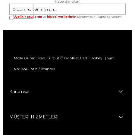
haberdar olun.
GÖNDER
Üyelik koşullarını
ve
kişisel verilerimin
korunmasını kabul ediyorum.
Molla Gürani Mah. Turgut Özal Millet Cad. Hacıbey İşhanı
No:96/A Fatih / İstanbul
Kurumsal
MÜŞTERİ HİZMETLERİ