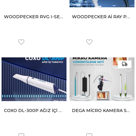
WOODPECKER RVG I-SENSÖR-H1
WOODPECKER Aİ RAY PORTATİF RÖNTGEN
COXO DL-300P AĞIZ İÇİ TARAYICI
DEGA MİCRO KAMERA SET (AİO BİLGİSAYAR - MİKRO KAMERA - AĞIZ İÇİ KAMERA)