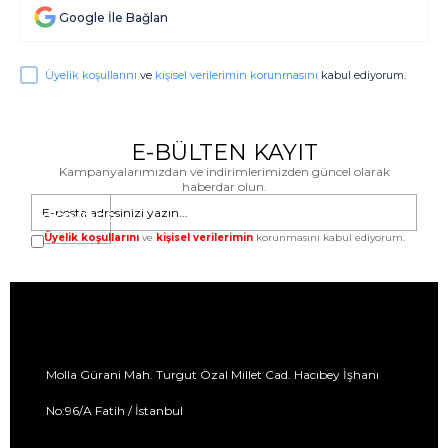
Google İle Bağlan
Üyelik koşullarını
ve
kişisel verilerimin korunmasını
kabul ediyorum.
E-BÜLTEN KAYIT
Kampanyalarımızdan ve indirimlerimizden güncel olarak
haberdar olun.
GÖNDER
Üyelik koşullarını
ve
kişisel verilerimin
korunmasını kabul ediyorum.
Molla Gürani Mah. Turgut Özal Millet Cad. Hacıbey İşhanı
No:96/A Fatih / İstanbul