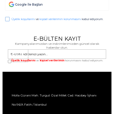
Google İle Bağlan
Üyelik koşullarını
ve
kişisel verilerimin korunmasını
kabul ediyorum.
E-BÜLTEN KAYIT
Kampanyalarımızdan ve indirimlerimizden güncel olarak
haberdar olun.
GÖNDER
Üyelik koşullarını
ve
kişisel verilerimin
korunmasını kabul ediyorum.
Molla Gürani Mah. Turgut Özal Millet Cad. Hacıbey İşhanı
No:96/A Fatih / İstanbul