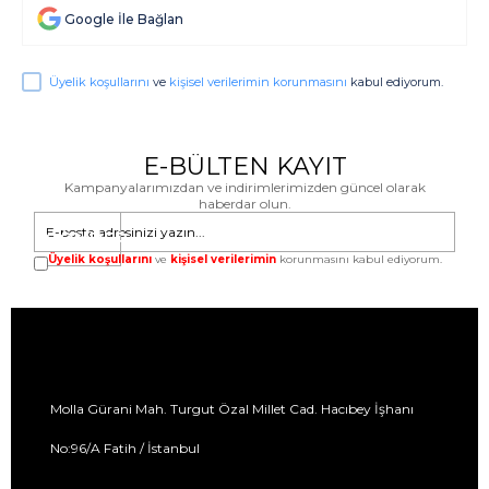
Google İle Bağlan
Üyelik koşullarını
ve
kişisel verilerimin korunmasını
kabul ediyorum.
E-BÜLTEN KAYIT
Kampanyalarımızdan ve indirimlerimizden güncel olarak
haberdar olun.
GÖNDER
Üyelik koşullarını
ve
kişisel verilerimin
korunmasını kabul ediyorum.
Molla Gürani Mah. Turgut Özal Millet Cad. Hacıbey İşhanı
No:96/A Fatih / İstanbul